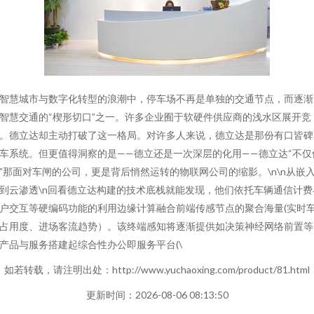
智慧城市与数字化转型的浪潮中，停车场不再是单独的交通节点，而逐渐
智慧交通的“楔形切口”之一。许多企业囿于软硬件供应商的浅水区展开竞
。德立达却主动打破了这一格局。对许多人来说，德立达是那份有口皆碑
车系统。但更值得洞察的是——德立还是一次深层的化用——德立达“不仅
”那面对车闸的公司，更是背后悄然运转的物联网公司的缩影。\n\n从嵌
到云渗透\n回看德立达构建的技术底栈就能发现，他们依托车辆通信计费
户交互等硬编码功能的利用边缘计算融合前端传感节点的聚合海量(实时
占用度、进场客流趋势）。该终端感知将逐渐提供如决策神经网络前置等
产品与服务搭建起综合性办公即服务平台(\
如若转载，请注明出处：http://www.yuchaoxing.com/product/81.html
更新时间：2026-08-06 08:13:50